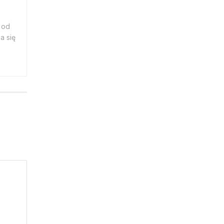
 od
a się