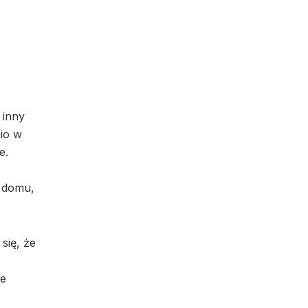
 inny
nio w
e.
w domu,
się, że
ze