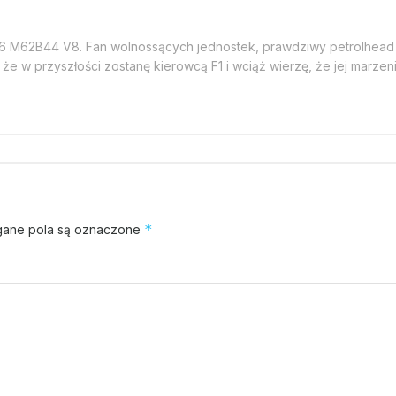
46 M62B44 V8. Fan wolnossących jednostek, prawdziwy petrolhead
że w przyszłości zostanę kierowcą F1 i wciąż wierzę, że jej marzeni
*
ane pola są oznaczone