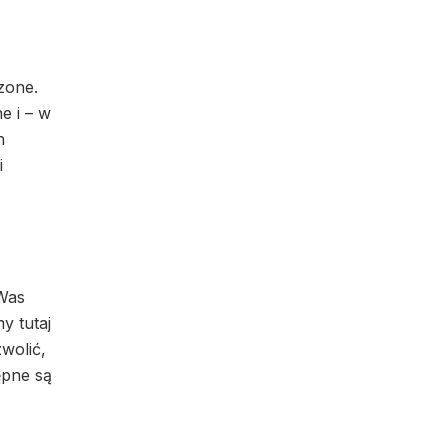
zone.
e i – w
h
i
 Was
y tutaj
wolić,
ępne są