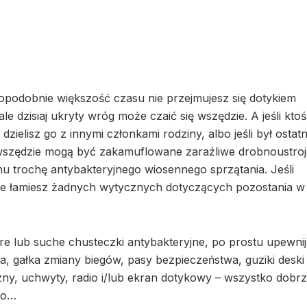
opodobnie większość czasu nie przejmujesz się dotykiem
dzisiaj ukryty wróg może czaić się wszędzie. A jeśli ktoś
zielisz go z innymi członkami rodziny, albo jeśli był ostat
o wszędzie mogą być zakamuflowane zaraźliwe drobnoustroj
 trochę antybakteryjnego wiosennego sprzątania. Jeśli
nie łamiesz żadnych wytycznych dotyczących pozostania 
e lub suche chusteczki antybakteryjne, po prostu upewnij 
, gałka zmiany biegów, pasy bezpieczeństwa, guziki deski
zny, uchwyty, radio i/lub ekran dotykowy – wszystko dobr
 go…