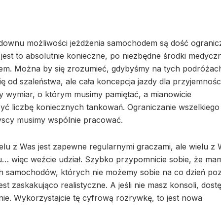
kdownu możliwości jeżdżenia samochodem są dość ogranic
jest to absolutnie konieczne, po niezbędne środki medyczn
em. Można by się zrozumieć, gdybyśmy na tych podróżac
ię od szaleństwa, ale cała koncepcja jazdy dla przyjemnośc
y wymiar, o którym musimy pamiętać, a mianowicie
zyć liczbę koniecznych tankowań. Ograniczanie wszelkiego
yscy musimy wspólnie pracować.
elu z Was jest zapewne regularnymi graczami, ale wielu z
u… więc weźcie udział. Szybko przypomnicie sobie, że mam
h samochodów, których nie możemy sobie na co dzień poz
est zaskakująco realistyczne. A jeśli nie masz konsoli, dost
ie. Wykorzystajcie tę cyfrową rozrywkę, to jest nowa