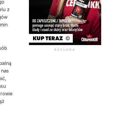
go
elu z
rgów
rmin
sób
REKLAMA
balną
 nas
ić,
nsu
drowie
ąż