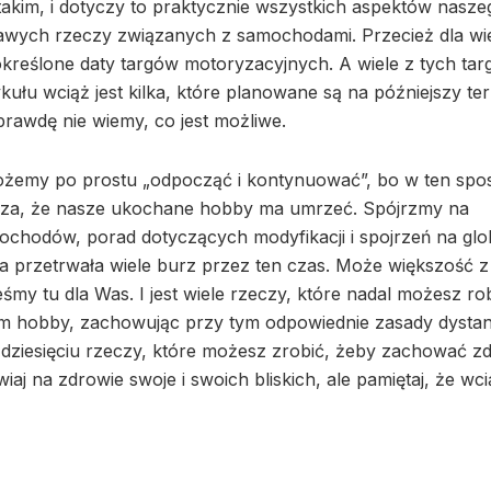
takim, i dotyczy to praktycznie wszystkich aspektów nasze
pawych rzeczy związanych z samochodami. Przecież dla wi
kreślone daty targów motoryzacyjnych. A wiele z tych ta
kułu wciąż jest kilka, które planowane są na późniejszy te
aprawdę nie wiemy, co jest możliwe.
możemy po prostu „odpocząć i kontynuować”, bo w ten spo
znacza, że nasze ukochane hobby ma umrzeć. Spójrzmy na
mochodów, porad dotyczących modyfikacji i spojrzeń na glo
ena przetrwała wiele burz przez ten czas. Może większość z
śmy tu dla Was. I jest wiele rzeczy, które nadal możesz rob
im hobby, zachowując przy tym odpowiednie zasady dysta
 dziesięciu rzeczy, które możesz zrobić, żeby zachować z
iaj na zdrowie swoje i swoich bliskich, ale pamiętaj, że wci