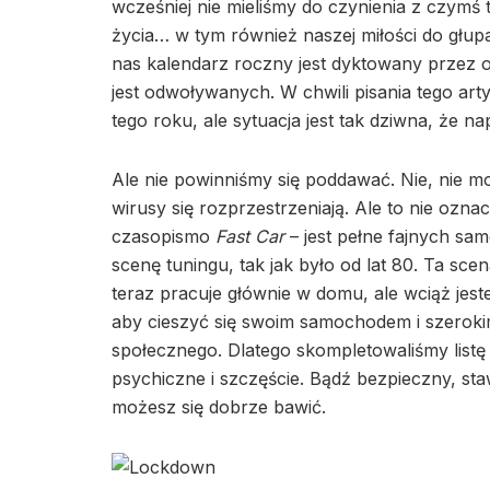
wcześniej nie mieliśmy do czynienia z czymś 
życia… w tym również naszej miłości do głu
nas kalendarz roczny jest dyktowany przez o
jest odwoływanych. W chwili pisania tego arty
tego roku, ale sytuacja jest tak dziwna, że n
Ale nie powinniśmy się poddawać. Nie, nie 
wirusy się rozprzestrzeniają. Ale to nie o
czasopismo
Fast Car
– jest pełne fajnych sa
scenę tuningu, tak jak było od lat 80. Ta sc
teraz pracuje głównie w domu, ale wciąż jeste
aby cieszyć się swoim samochodem i szerok
społecznego. Dlatego skompletowaliśmy listę
psychiczne i szczęście. Bądź bezpieczny, staw
możesz się dobrze bawić.