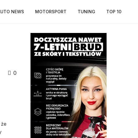
AUTO NEWS
MOTORSPORT
TUNING
TOP 10
0
 że
y