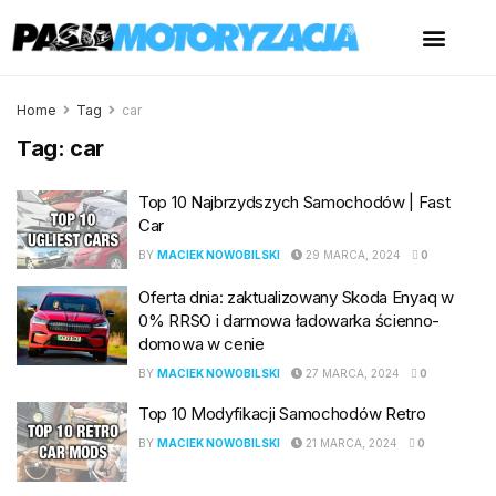
Home
Tag
car
Tag:
car
Top 10 Najbrzydszych Samochodów | Fast
Car
BY
MACIEK NOWOBILSKI
29 MARCA, 2024
0
Oferta dnia: zaktualizowany Skoda Enyaq w
0% RRSO i darmowa ładowarka ścienno-
domowa w cenie
BY
MACIEK NOWOBILSKI
27 MARCA, 2024
0
Top 10 Modyfikacji Samochodów Retro
BY
MACIEK NOWOBILSKI
21 MARCA, 2024
0