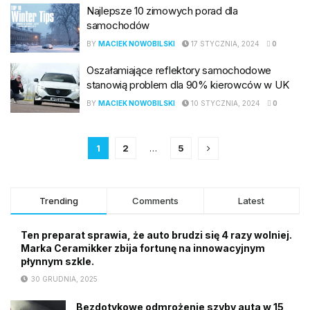
Najlepsze 10 zimowych porad dla
samochodów
BY
MACIEK NOWOBILSKI
17 STYCZNIA, 2024
0
Oszałamiające reflektory samochodowe
stanowią problem dla 90% kierowców w UK
BY
MACIEK NOWOBILSKI
10 STYCZNIA, 2024
0
1
2
…
5
Trending
Comments
Latest
Ten preparat sprawia, że auto brudzi się 4 razy wolniej.
Marka Ceramikker zbija fortunę na innowacyjnym
płynnym szkle.
30 GRUDNIA, 2025
Bezdotykowe odmrożenie szyby auta w 15