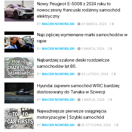
Nowy Peugeot E-5008 z 2024 roku to
nowoczesny francuski rodzinny samochód
elektryczny
BY
MACIEK NOWOBILSKI
20 MARCA, 2024
0
Najczęściej wymieniane marki samochodów w
rapie
BY
MACIEK NOWOBILSKI
5 MARCA, 2024
0
Najbardziej szalone deski rozdzielcze
samochodów lat 80.
BY
MACIEK NOWOBILSKI
26 LUTEGO, 2024
0
Hyundai zapewni samochód WRC bardziej
dostosowany do Tanaka w Szwecji
BY
MACIEK NOWOBILSKI
3 MARCA, 2026
0
Najważniejsze pierwsze osiągnięcia
motoryzacyjne | Szybki samochód
BY
MACIEK NOWOBILSKI
25 STYCZNIA, 2024
0