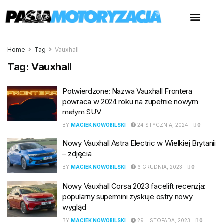
Home
Tag
Vauxhall
Tag:
Vauxhall
Potwierdzone: Nazwa Vauxhall Frontera
powraca w 2024 roku na zupełnie nowym
małym SUV
BY
MACIEK NOWOBILSKI
24 STYCZNIA, 2024
0
Nowy Vauxhall Astra Electric w Wielkiej Brytanii
– zdjęcia
BY
MACIEK NOWOBILSKI
6 GRUDNIA, 2023
0
Nowy Vauxhall Corsa 2023 facelift recenzja:
popularny supermini zyskuje ostry nowy
wygląd
BY
MACIEK NOWOBILSKI
29 LISTOPADA, 2023
0