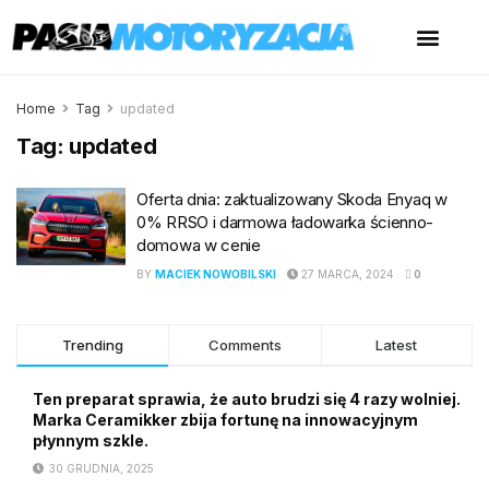
Home
Tag
updated
Tag:
updated
Oferta dnia: zaktualizowany Skoda Enyaq w
0% RRSO i darmowa ładowarka ścienno-
domowa w cenie
BY
MACIEK NOWOBILSKI
27 MARCA, 2024
0
Trending
Comments
Latest
Ten preparat sprawia, że auto brudzi się 4 razy wolniej.
Marka Ceramikker zbija fortunę na innowacyjnym
płynnym szkle.
30 GRUDNIA, 2025