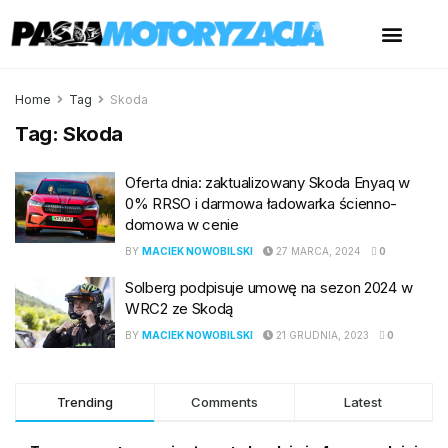
Home
Tag
Skoda
Tag:
Skoda
Oferta dnia: zaktualizowany Skoda Enyaq w
0% RRSO i darmowa ładowarka ścienno-
domowa w cenie
BY
MACIEK NOWOBILSKI
27 MARCA, 2024
0
Solberg podpisuje umowę na sezon 2024 w
WRC2 ze Skodą
BY
MACIEK NOWOBILSKI
21 GRUDNIA, 2023
0
Trending
Comments
Latest