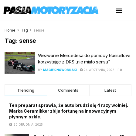
Home
Tag
sense
Tag:
sense
Wezwanie Mercedesa do pomocy Russellowi
korzystając z DRS „nie miało sensu”
BY
MACIEK NOWOBILSKI
24 WRZEŚNIA, 2023
0
Trending
Comments
Latest
Ten preparat sprawia, że auto brudzi się 4 razy wolniej.
Marka Ceramikker zbija fortunę na innowacyjnym
płynnym szkle.
30 GRUDNIA, 2025