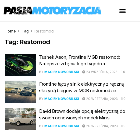
Home
Tag
Restomod
Tag:
Restomod
Tushek Aeon, Frontline MGB restomod:
Najlepsze zdjęcia tego tygodnia
BY
MACIEK NOWOBILSKI
23 WRZEŚNIA, 2023
0
Frontline łączy silnik elektryczny z ręczną
skrzynią biegów w MGB restomodzie
BY
MACIEK NOWOBILSKI
20 WRZEŚNIA, 2023
0
David Brown dodaje opcję elektryczną do
swoich odnowionych modeli Minis
BY
MACIEK NOWOBILSKI
20 WRZEŚNIA, 2023
0