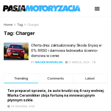
Home
Tag
Charger
Tag:
Charger
Oferta dnia: zaktualizowany Skoda Enyaq w
0% RRSO i darmowa ładowarka ścienno-
domowa w cenie
BY
MACIEK NOWOBILSKI
27 MARCA, 2024
0
Trending
Comments
Latest
Ten preparat sprawia, że auto brudzi się 4 razy wolniej.
Marka Ceramikker zbija fortunę na innowacyjnym
płynnym szkle.
30 GRUDNIA, 2025