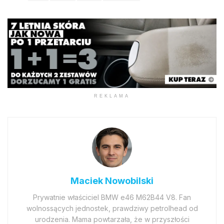
REKLAMA
Maciek Nowobilski
Prywatnie właściciel BMW e46 M62B44 V8. Fan
wolnossących jednostek, prawdziwy petrolhead od
urodzenia. Mama powtarzała, że w przyszłości