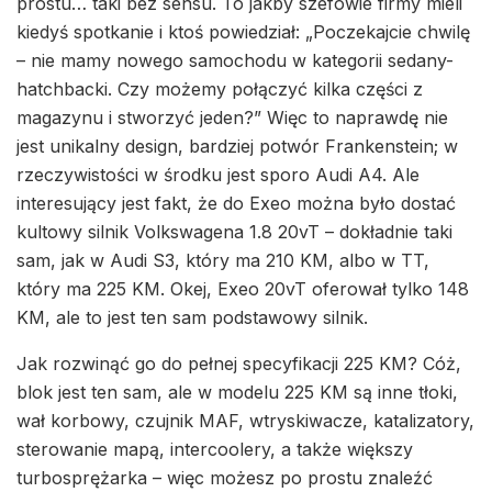
prostu… taki bez sensu. To jakby szefowie firmy mieli
kiedyś spotkanie i ktoś powiedział: „Poczekajcie chwilę
– nie mamy nowego samochodu w kategorii sedany-
hatchbacki. Czy możemy połączyć kilka części z
magazynu i stworzyć jeden?” Więc to naprawdę nie
jest unikalny design, bardziej potwór Frankenstein; w
rzeczywistości w środku jest sporo Audi A4. Ale
interesujący jest fakt, że do Exeo można było dostać
kultowy silnik Volkswagena 1.8 20vT – dokładnie taki
sam, jak w Audi S3, który ma 210 KM, albo w TT,
który ma 225 KM. Okej, Exeo 20vT oferował tylko 148
KM, ale to jest ten sam podstawowy silnik.
Jak rozwinąć go do pełnej specyfikacji 225 KM? Cóż,
blok jest ten sam, ale w modelu 225 KM są inne tłoki,
wał korbowy, czujnik MAF, wtryskiwacze, katalizatory,
sterowanie mapą, intercoolery, a także większy
turbosprężarka – więc możesz po prostu znaleźć