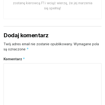
zostanę kierowcą F1 i wciąż wierzę, że jej marzenia
się spełnią!
Dodaj komentarz
Twój adres email nie zostanie opublikowany.
Wymagane pola
*
są oznaczone
*
Komentarz