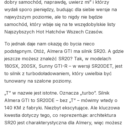
dobry samochód, naprawdę, uwierz mi” i którzy
wydali sporo pieniędzy, budując dla siebie wersje na
najwyższym poziomie, ale to nigdy nie będzie
samochód, który wbije się na te wszędobylskie listy
Najszybszych Hot Hatchów Wszech Czasów.
To jednak daje nam okazję do bycia nieco
podstępnym. Otóż, Almera GTI ma silnik SR20. A gdzie
jeszcze możesz znaleźć SR20? Tak, w modelach
180SX, 200SX, Sunny GTI-R – w wersji SR20DET, jest
to silnik z turbodoładowaniem, który uwielbia być
tunowany na szalone poziomy.
„T” w nazwie jest istotne. Oznacza „turbo”. Silnik
Almera GTI to SR20DE – bez „T” – mówimy wtedy o
140 KM z fabryki. Niezbyt ekscytujące. Ale kluczowa
kwestia dotyczy tego, co reprezentuje: architektura
SR20 jest charakterystyczna dla Almery, więc możesz