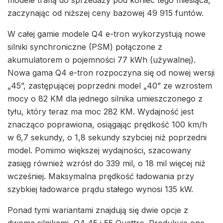
zaczynając od niższej ceny bazowej 49 915 funtów.
W całej gamie modele Q4 e-tron wykorzystują nowe
silniki synchroniczne (PSM) połączone z
akumulatorem o pojemności 77 kWh (używalnej).
Nowa gama Q4 e-tron rozpoczyna się od nowej wersji
„45”, zastępującej poprzedni model „40” ze wzrostem
mocy o 82 KM dla jednego silnika umieszczonego z
tyłu, który teraz ma moc 282 KM. Wydajność jest
znacząco poprawiona, osiągając prędkość 100 km/h
w 6,7 sekundy, o 1,8 sekundy szybciej niż poprzedni
model. Pomimo większej wydajności, szacowany
zasięg również wzrósł do 339 mil, o 18 mil więcej niż
wcześniej. Maksymalna prędkość ładowania przy
szybkiej ładowarce prądu stałego wynosi 135 kW.
Ponad tymi wariantami znajdują się dwie opcje z
dwoma silnikami, Q4 45 i 55 Quattro. Produkują one