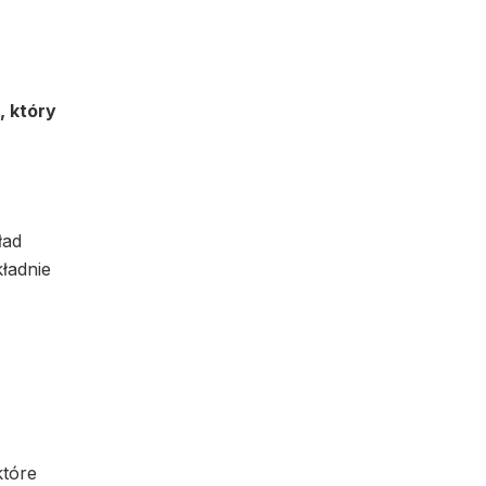
, który
ład
ładnie
które