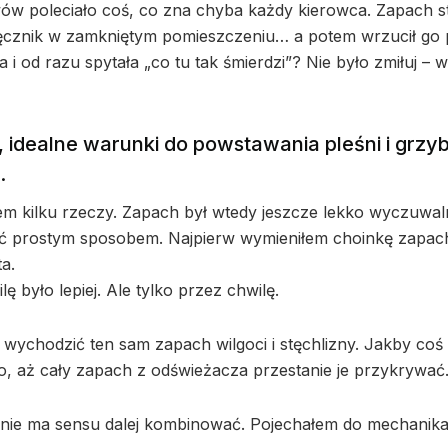
ów poleciało coś, co zna chyba każdy kierowca. Zapach st
 ręcznik w zamkniętym pomieszczeniu… a potem wrzucił go 
 od razu spytała „co tu tak śmierdzi”? Nie było zmiłuj – w
ć, idealne warunki do powstawania pleśni i grzyb
.
 kilku rzeczy. Zapach był wtedy jeszcze lekko wyczuwal
nąć prostym sposobem. Najpierw wymieniłem choinkę zapa
a.
ę było lepiej. Ale tylko przez chwilę.
wychodzić ten sam zapach wilgoci i stęchlizny. Jakby coś
ało, aż cały zapach z odświeżacza przestanie je przykrywać
e i nie ma sensu dalej kombinować. Pojechałem do mechanika