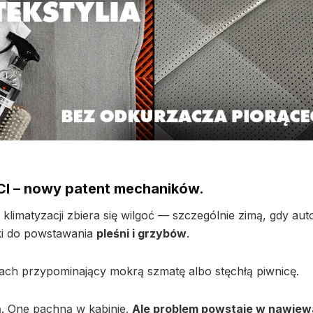
 – nowy patent mechaników.
klimatyzacji zbiera się wilgoć — szczególnie zimą, gdy aut
nki do powstawania
pleśni i grzybów
.
pach przypominający mokrą szmatę albo stęchłą piwnicę.
ą. One pachną w kabinie.
Ale problem powstaje w nawiew