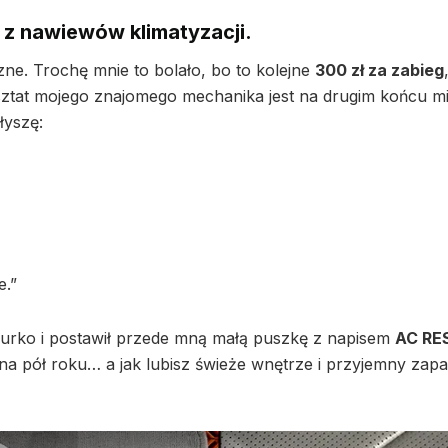
d z nawiewów klimatyzacji.
ne. Trochę mnie to bolało, bo to kolejne
300 zł za zabieg
sztat mojego znajomego mechanika jest na drugim końcu mi
łyszę:
e.”
biurko i postawił przede mną małą puszkę z napisem
AC RE
 na pół roku… a jak lubisz świeże wnętrze i przyjemny zap