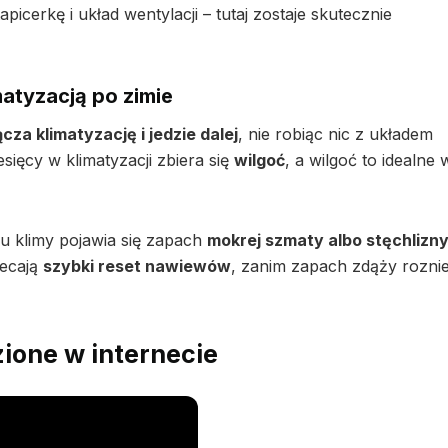
icerkę i układ wentylacji – tutaj zostaje skutecznie
atyzacją po zimie
cza klimatyzację i jedzie dalej
, nie robiąc nic z układem
ięcy w klimatyzacji zbiera się
wilgoć
, a wilgoć to idealne
u klimy pojawia się zapach
mokrej szmaty albo stęchlizn
lecają
szybki reset nawiewów
, zanim zapach zdąży roznie
ione w internecie