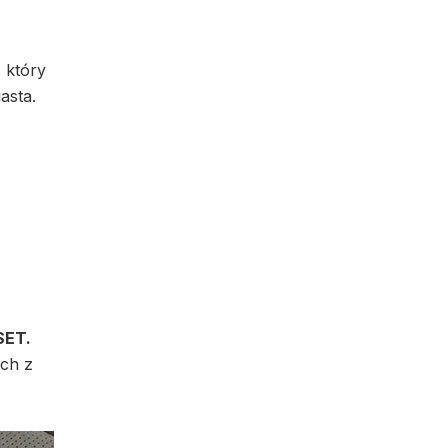
, który
asta.
SET.
ach z