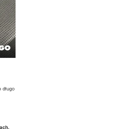
o długo
ach.