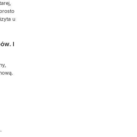
arej,
prosto
izyta u
ów. I
ny,
chową.
.
.