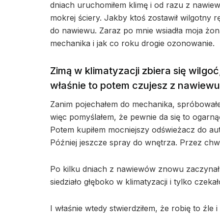
dniach uruchomiłem klimę i od razu z nawiew
mokrej ściery. Jakby ktoś zostawił wilgotny
do nawiewu. Zaraz po mnie wsiadła moja żona i
mechanika i jak co roku drogie ozonowanie.
Zimą w klimatyzacji zbiera się wilgo
właśnie to potem czujesz z nawiewu
Zanim pojechałem do mechanika, spróbowałem
więc pomyślałem, że pewnie da się to ogar
Potem kupiłem mocniejszy odświeżacz do aut
Później jeszcze spray do wnętrza. Przez chwil
Po kilku dniach z nawiewów znowu zaczynał 
siedziało głęboko w klimatyzacji i tylko czek
I właśnie wtedy stwierdziłem, że robię to źl