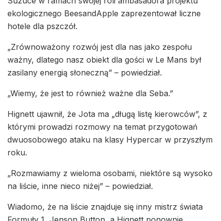
Suzuce w ramach swojej roli ambasadora projektu
ekologicznego BeesandApple zaprezentował liczne
hotele dla pszczół.
„Zrównoważony rozwój jest dla nas jako zespołu
ważny, dlatego nasz obiekt dla gości w Le Mans był
zasilany energią słoneczną” – powiedział.
„Wiemy, że jest to również ważne dla Seba.”
Hignett ujawnił, że Jota ma „długą listę kierowców”, z
którymi prowadzi rozmowy na temat przygotowań
dwuosobowego ataku na klasy Hypercar w przyszłym
roku.
„Rozmawiamy z wieloma osobami, niektóre są wysoko
na liście, inne nieco niżej” – powiedział.
Wiadomo, że na liście znajduje się inny mistrz świata
Formuły 1, Jenson Button, a Hignett ponownie