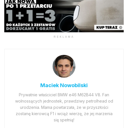
REKLAMA
Maciek Nowobilski
Prywatnie właściciel BMW e46 M62B44 V8. Fan
wolnossących jednostek, prawdziwy petrolhead od
urodzenia. Mama powtarzała, że w przyszłości
zostanę kierowcą F1 i wciąż wierzę, że jej marzenia
się spełnią!