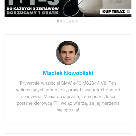
REKLAMA
Maciek Nowobilski
Prywatnie właściciel BMW e46 M62B44 V8. Fan
wolnossących jednostek, prawdziwy petrolhead od
urodzenia. Mama powtarzała, że w przyszłości
zostanę kierowcą F1 i wciąż wierzę, że jej marzenia
się spełnią!