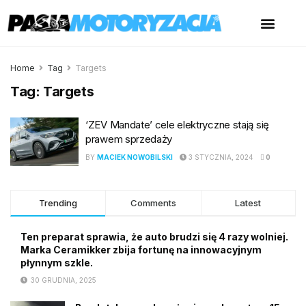
Home
Tag
Targets
Tag:
Targets
‘ZEV Mandate’ cele elektryczne stają się
prawem sprzedaży
BY
MACIEK NOWOBILSKI
3 STYCZNIA, 2024
0
Trending
Comments
Latest
Ten preparat sprawia, że auto brudzi się 4 razy wolniej.
Marka Ceramikker zbija fortunę na innowacyjnym
płynnym szkle.
30 GRUDNIA, 2025