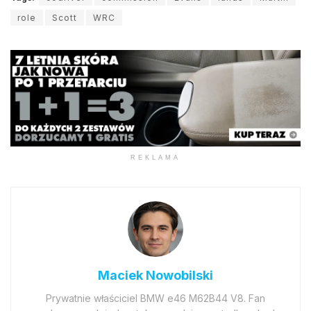
role
Scott
WRC
REKLAMA
Maciek Nowobilski
Prywatnie właściciel BMW e46 M62B44 V8. Fan