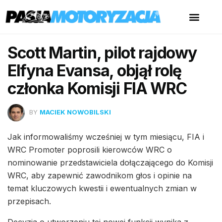
Scott Martin, pilot rajdowy
Elfyna Evansa, objął rolę
członka Komisji FIA WRC
BY
MACIEK NOWOBILSKI
Jak informowaliśmy wcześniej w tym miesiącu, FIA i
WRC Promoter poprosili kierowców WRC o
nominowanie przedstawiciela dołączającego do Komisji
WRC, aby zapewnić zawodnikom głos i opinie na
temat kluczowych kwestii i ewentualnych zmian w
przepisach.
Decyzja o utworzeniu tej nowej funkcji wynika z