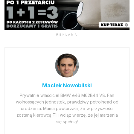
REKLAMA
Maciek Nowobilski
Prywatnie właściciel BMW e46 M62B44 V8. Fan
wolnossących jednostek, prawdziwy petrolhead od
urodzenia. Mama powtarzała, że w przyszłości
zostanę kierowcą F1 i wciąż wierzę, że jej marzenia
się spełnią!