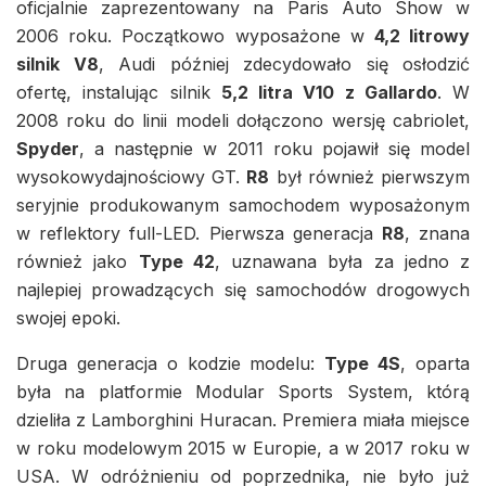
oficjalnie zaprezentowany na Paris Auto Show w
2006 roku. Początkowo wyposażone w
4,2 litrowy
silnik V8
, Audi później zdecydowało się osłodzić
ofertę, instalując silnik
5,2 litra V10 z Gallardo
. W
2008 roku do linii modeli dołączono wersję cabriolet,
Spyder
, a następnie w 2011 roku pojawił się model
wysokowydajnościowy GT.
R8
był również pierwszym
seryjnie produkowanym samochodem wyposażonym
w reflektory full-LED. Pierwsza generacja
R8
, znana
również jako
Type 42
, uznawana była za jedno z
najlepiej prowadzących się samochodów drogowych
swojej epoki.
Druga generacja o kodzie modelu:
Type 4S
, oparta
była na platformie Modular Sports System, którą
dzieliła z Lamborghini Huracan. Premiera miała miejsce
w roku modelowym 2015 w Europie, a w 2017 roku w
USA. W odróżnieniu od poprzednika, nie było już