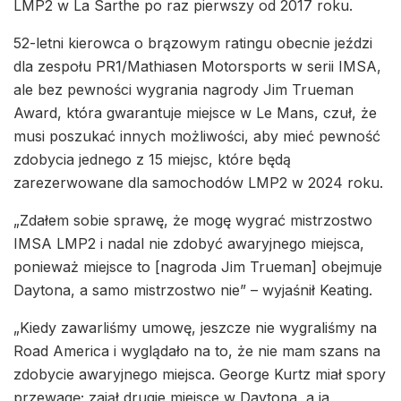
LMP2 w La Sarthe po raz pierwszy od 2017 roku.
52-letni kierowca o brązowym ratingu obecnie jeździ
dla zespołu PR1/Mathiasen Motorsports w serii IMSA,
ale bez pewności wygrania nagrody Jim Trueman
Award, która gwarantuje miejsce w Le Mans, czuł, że
musi poszukać innych możliwości, aby mieć pewność
zdobycia jednego z 15 miejsc, które będą
zarezerwowane dla samochodów LMP2 w 2024 roku.
„Zdałem sobie sprawę, że mogę wygrać mistrzostwo
IMSA LMP2 i nadal nie zdobyć awaryjnego miejsca,
ponieważ miejsce to [nagroda Jim Trueman] obejmuje
Daytona, a samo mistrzostwo nie” – wyjaśnił Keating.
„Kiedy zawarliśmy umowę, jeszcze nie wygraliśmy na
Road America i wyglądało na to, że nie mam szans na
zdobycie awaryjnego miejsca. George Kurtz miał spory
przewagę; zajął drugie miejsce w Daytona, a ja