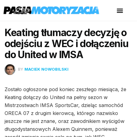
Keating tłumaczy decyzję o
odejściu z WEC i dołączeniu
do United w IMSA
BY
MACIEK NOWOBILSKI
Zostało ogłoszone pod koniec zeszłego miesiąca, że
Keating dołączy do United na pełny sezon w
Mistrzostwach IMSA SportsCar, dzieląc samochód
ORECA 07 z drugim kierowcą, którego nazwisko
jeszcze nie jest znane, oraz zawodnikiem wyścigów
długodystansowych Alexem Quinnem, ponieważ
zespół zmienia swoje cele po tym, jak WEC