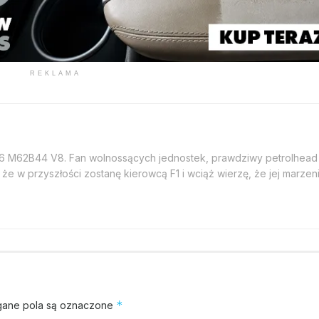
REKLAMA
46 M62B44 V8. Fan wolnossących jednostek, prawdziwy petrolhead
że w przyszłości zostanę kierowcą F1 i wciąż wierzę, że jej marzeni
*
ane pola są oznaczone