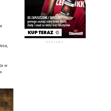
ce
REKLAMA
esa,
ta w
w