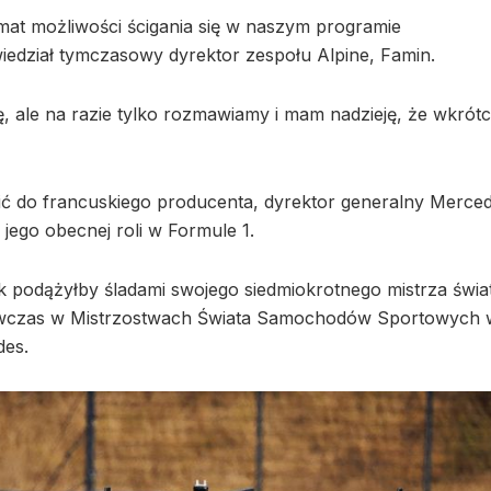
at możliwości ścigania się w naszym programie
dział tymczasowy dyrektor zespołu Alpine, Famin.
ę, ale na razie tylko rozmawiamy i mam nadzieję, że wkrót
ć do francuskiego producenta, dyrektor generalny Merced
 jego obecnej roli w Formule 1.
 podążyłby śladami swojego siedmiokrotnego mistrza świa
ę wówczas w Mistrzostwach Świata Samochodów Sportowych 
des.