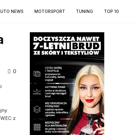
AUTO NEWS
MOTORSPORT
TUNING
TOP 10
a
0
o
ejny
a WEC z