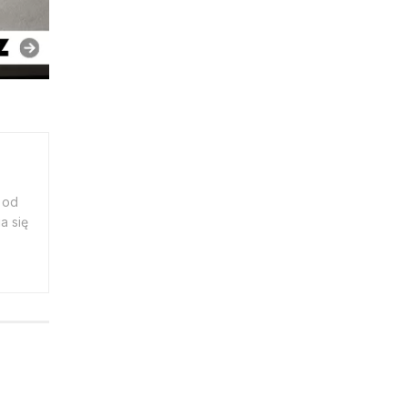
 od
a się