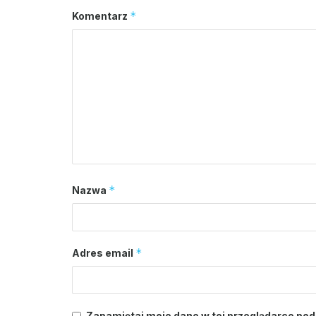
*
Komentarz
*
Nazwa
*
Adres email
Zapamiętaj moje dane w tej przeglądarce pod