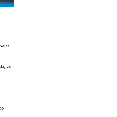
owców
da, że
go