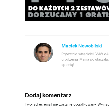
Maciek Nowobilski
Prywatnie właściciel BMW e
urodzenia. Mama powtarzała, 
spełnią!
Dodaj komentarz
Twój adres email nie zostanie opublikowany.
Wymag