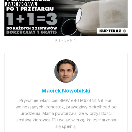
REKLAMA
Maciek Nowobilski
Prywatnie właściciel BMW e46 M62B44 V8. Fan
wolnossących jednostek, prawdziwy petrolhead od
urodzenia. Mama powtarzała, że w przyszłości
zostanę kierowcą F1 i wciąż wierzę, że jej marzenia
się spełnią!